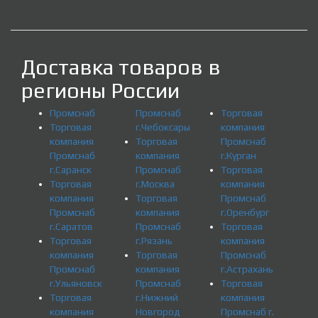
Доставка товаров в
регионы России
Промснаб
Промснаб
Торговая
Торговая
г.Чебоксары
компания
компания
Торговая
Промснаб
Промснаб
компания
г.Курган
г.Саранск
Промснаб
Торговая
Торговая
г.Москва
компания
компания
Торговая
Промснаб
Промснаб
компания
г.Оренбург
г.Саратов
Промснаб
Торговая
Торговая
г.Рязань
компания
компания
Торговая
Промснаб
Промснаб
компания
г.Астрахань
г.Ульяновск
Промснаб
Торговая
Торговая
г.Нижний
компания
компания
Новгород
Промснаб г.