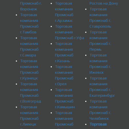
Промснаб г.
Торговая
Ростов на Дону
Воронеж
компания
Торговая
Торговая
Промснаб
компания
компания
г.Арзамас
Промснаб г.
Промснаб
Торговая
Ставрополь
г.Тамбов
компания
Торговая
Торговая
Промснаб г.Уфа
компания
компания
Торговая
Промснаб г.
Промснаб
компания
Пермь
г.Самара
Промснаб
Торговая
Торговая
г.Казань
компания
компания
Торговая
Промснаб г.
Промснаб
компания
Ижевск
г.Кузнецк
Промснаб
Торговая
Торговая
г.Орел
компания
компания
Торговая
Промснаб г.
Промснаб
компания
Екатеринбург
г.Волгоград
Промснаб
Торговая
Торговая
г.Камышин
компания
компания
Торговая
Промснаб г.
Промснаб
компания
Челябинск
г.Липецк
Промснаб
Торговая