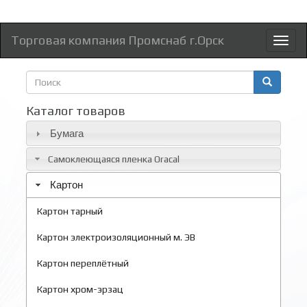
Торговая компания Промснаб г.Орск
Toggl
naviga
Форма
поиска
Поиск
Каталог товаров
Бумага
Самоклеющаяся пленка Oracal
Картон
Картон тарный
Картон электроизоляционный м. ЭВ
Картон переплётный
Картон хром-эрзац