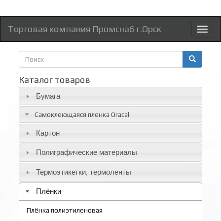
Торговая компания Промснаб г.Орск
Toggl
naviga
Форма
поиска
Поиск
Каталог товаров
Бумага
Самоклеющаяся пленка Oracal
Картон
Полиграфические материалы
Термоэтикетки, термоленты
Плёнки
Плёнка полиэтиленовая