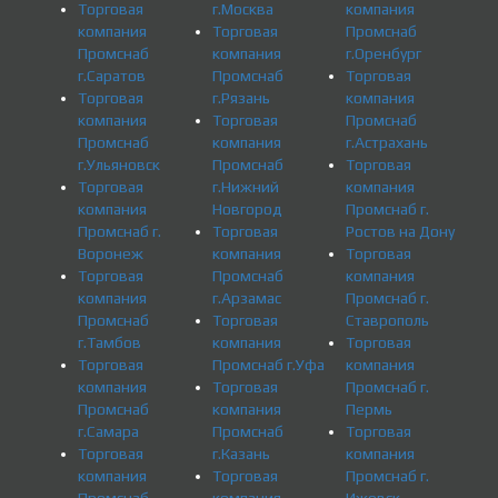
Торговая
г.Москва
компания
компания
Торговая
Промснаб
Промснаб
компания
г.Оренбург
г.Саратов
Промснаб
Торговая
Торговая
г.Рязань
компания
компания
Торговая
Промснаб
Промснаб
компания
г.Астрахань
г.Ульяновск
Промснаб
Торговая
Торговая
г.Нижний
компания
компания
Новгород
Промснаб г.
Промснаб г.
Торговая
Ростов на Дону
Воронеж
компания
Торговая
Торговая
Промснаб
компания
компания
г.Арзамас
Промснаб г.
Промснаб
Торговая
Ставрополь
г.Тамбов
компания
Торговая
Торговая
Промснаб г.Уфа
компания
компания
Торговая
Промснаб г.
Промснаб
компания
Пермь
г.Самара
Промснаб
Торговая
Торговая
г.Казань
компания
компания
Торговая
Промснаб г.
Промснаб
компания
Ижевск