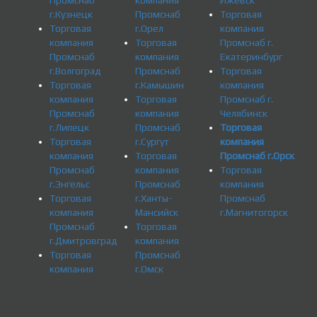
г.Кузнецк
Промснаб
Торговая
Торговая
г.Орел
компания
компания
Торговая
Промснаб г.
Промснаб
компания
Екатеринбург
г.Волгоград
Промснаб
Торговая
Торговая
г.Камышин
компания
компания
Торговая
Промснаб г.
Промснаб
компания
Челябинск
г.Липецк
Промснаб
Торговая
Торговая
г.Сургут
компания
компания
Торговая
Промснаб г.Орск
Промснаб
компания
Торговая
г.Энгельс
Промснаб
компания
Торговая
г.Ханты-
Промснаб
компания
Мансийск
г.Магнитогорск
Промснаб
Торговая
г.Дмитровград
компания
Торговая
Промснаб
компания
г.Омск